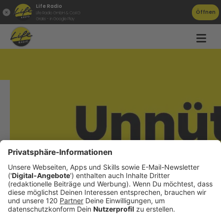
Life Radio
Öffnen
Life Radio GmbH & Co.KG
Gratis - in Google Play