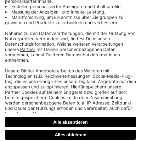
Warum Michael Schuhmacher seine
Karriere einem Giftgasanschlag zu
verdanken hat
Celine Dion hat ihren grössten Hit gehasst, diese
beiden Schauspieler hatten ihren ersten Kuss vor
der Kamera und das gleich 15 Mal und der
unglaubliche Karrierestart von Michael
Schuhmacher.
Datenschutz
Impressum
AGBs
Jobs
Kontakt
Werben