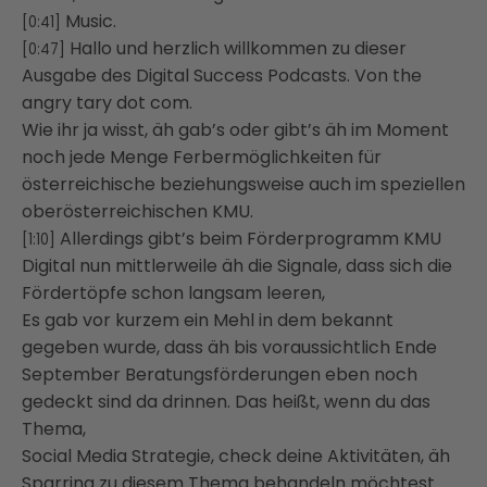
Music.
[0:41]
Hallo und herzlich willkommen zu dieser
[0:47]
Ausgabe des Digital Success Podcasts. Von the
angry tary dot com.
Wie ihr ja wisst, äh gab’s oder gibt’s äh im Moment
noch jede Menge Ferbermöglichkeiten für
österreichische beziehungsweise auch im speziellen
oberösterreichischen KMU.
Allerdings gibt’s beim Förderprogramm KMU
[1:10]
Digital nun mittlerweile äh die Signale, dass sich die
Fördertöpfe schon langsam leeren,
Es gab vor kurzem ein Mehl in dem bekannt
gegeben wurde, dass äh bis voraussichtlich Ende
September Beratungsförderungen eben noch
gedeckt sind da drinnen. Das heißt, wenn du das
Thema,
Social Media Strategie, check deine Aktivitäten, äh
Sparring zu diesem Thema behandeln möchtest