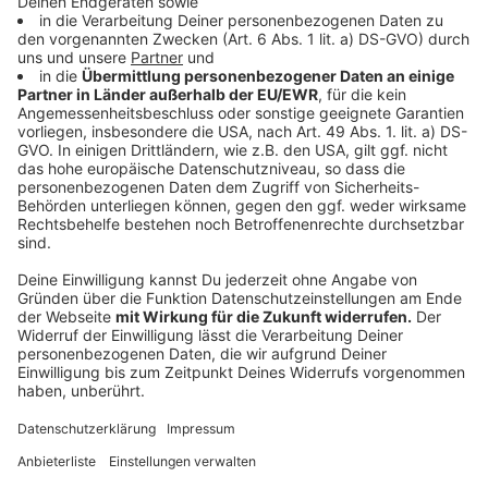
Würde mich sehr freuen, wenn du mich da ein
bisschen unterstützen kannst und dir kurz ein paar
Sekunden Zeit nimmst, um da die Bewertung zu.
Music.
[15:00]
Dot com, Podcast Podcast. Nähere
[15:07]
Informationen auf EA Retail dot COM oder auf
Facebook Dot com.
Music.
[15:15]
________________________________
Gute Arbeit, die niemand kennt, gewinnt keinen
Markt.
Die meisten Unternehmen, mit denen ich arbeite,
haben kein Qualitätsproblem. Sie sind besser als ihr
Ruf. Nur weiß das draußen niemand.
Alle zwei Wochen schreibe ich einen Gedanken
darüber, wie sich das ändern lässt. Ein Thema, kein