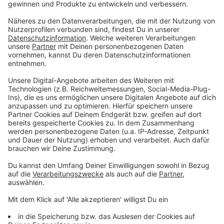
des jeweiligen Projekts eben Podcasts aufsetzen für
Unternehmen,
und Schritt für Schritt miteinander den Blick gehen
bis du eben dann online bist.
Ich freue mich, dass du dabei warst. Wir hören uns
das nächste Mal wieder. Alles Liebe, dein Daniel
Friesenecker. Eine kleine Bitte habe ich noch an
dich.
Wie du dir vorstellen kannst, geht er auch einiges an
Zeit, in die Erstellung des Podcasts hier auf die dot
com.
Wenn du diese Arbeit unterstützen möchtest, dann
geh doch bitte auf iTunes und hinterlasse dort eine
Fünf-Sterne-Bewertung oder eine Rezension.
Das begünstigt die Sichtbarkeit dieses Podcasts in
den Charts und sorgt dafür, dass weitere Hörer auf
diesen Podcast aufmerksam werden.