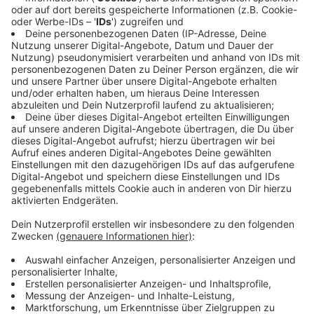
wie ich weiß.
Gern auch mal ein paar Ideen und äh Strategien äh
irgendwo auch dazukommentieren, weil einerseits
wird’s wahrscheinlich die Community, die Podcasts
eben,
nutzt interessieren und auf der anderen Seite so ein
bisschen Austausch zum Thema und dazulernen
schadet wahrscheinlich eher nicht.
Ähm wenn du,
[13:38]
trägst mit dem Gedanken selbst einen Podcast zu
starten und vielleicht ist noch nicht im äh Frage
drinnen bist, wie bringe ich Reichweite zusammen,
sondern eher wie starte ich das Ding überhaupt und
wie bringe ich’s in die Höhe.
Es gibt äh meinen Onlinekurs zu dem Thema, ich
mache natürlich auch eins zu eins äh Coachings, wo
wir über einem Prozess von vier bis sechs Wochen,
je nach Geschwindigkeit,