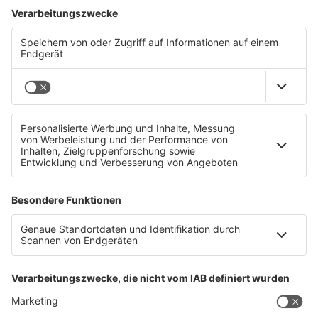
Sammelbrief.
→
teddy.click/newsletter
Wie sichtbar ist dein Unternehmen wirklich?
Der Potenzial-Check dauert vier Minuten. Danach
hast du einen Report mit einer Zahl und fünf
Bereichen — und siehst, wo bei euch draußen nichts
ankommt. Kein Verkaufsgespräch.
→
teddy.click/podsignal
Wenn du lieber direkt redest: fünfzehn Minuten, kein
Pitch.
teddy.click/termin
Daniel Friesenecker baut Unternehmern ihr
eigenes Medium. Podcast, Video, Strategie. Studio:
TeddyLab, Linz.
LinkedIn:
linkedin.com/in/friesenecker