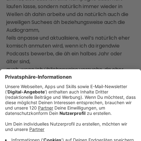
laufen lasse, sondern natürlich immer wieder in
Wellen äh dahin arbeite und da natürlich auch die
jeweiligen Suchees äh beziehungsweise auch die
Audiogramm,
feils anpasse und aktualisiere, weil’s natürlich eher
komisch anmuten wird, wenn ich da irgendwie
Podcasts bewerbe, die äh ein halbes Jahr oder
älter sind,
auch, wenn ich üblicherweise versuche, da eher
Evergreen-Content unterzubringen.
Aus meiner Sicht äh das Thema Bewerbung
[12:53]
von vom Podcast zu einem relativ banales Thema,
das allerdings blöd zu messen ist, äh wie ich grad äh
eben auch äh erklärt habe.
Was mich natürlich interessiert, wenn hier
Podcaster unterwegs sind oder gern auch die äh
Facebook Ads Spezialisten, die ja da in
ausreichender Menge äh üblicherweise zuhören,