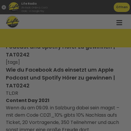
Life Radio
Öffnen
Life Radio GmbH & Co.KG
Gratis - in Google Play
Wie du Facebook Ads einsetzt um Apple
Podcast und Spotify Hörer zu gewinnen |
TAT0242
[tags]
Wie du Facebook Ads einsetzt um Apple
Podcast und Spotify Hörer zu gewinnen |
TAT0242
TL;DR
Content Day 2021
Wenn du am 09.09. in Salzburg dabei sein magst –
mit dem Code CD21_10% gibts 10% Nachlass aufs
Ticket, 20 Vortragende, 350 Teilnehmer und auch
sonst immer eine große Freude dort.