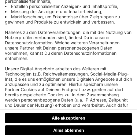
„Wir sind mit zwei Kandidaten schon sehr
fortgeschritten!“
In der neuen Ausgabe vom „Life Radio LASK Podcast
1908“ ist der neue Sportdirektor Dino Buric zu Gast.
Er gibt im Gespräch mit Life Radio-Sportreporter
Georg Duschlbauer ein Update, was die aktuelle
Trainersuche betrifft und spricht über seine Ziele
mit dem LASK.
Datenschutz
Impressum
AGBs
Jobs
Kontakt
Werben