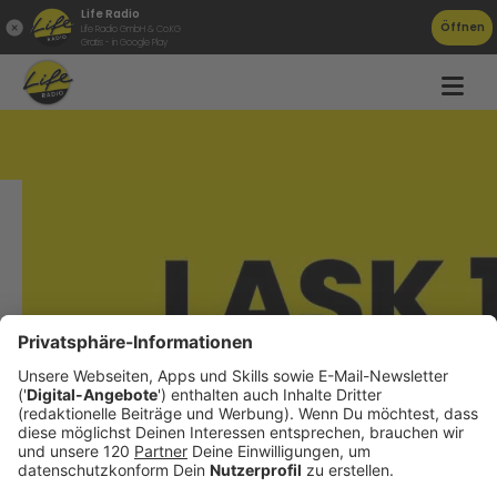
Life Radio
Öffnen
Life Radio GmbH & Co.KG
Gratis - in Google Play