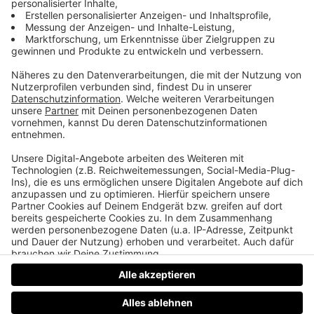
🎓
Mehr UK-Wissen gefällig?
Dann wirf einen Blick auf unseren Webkurs
„Level
Up Your UK – Academy“
!
Dich erwarten praxisnahe Inhalte, moderne UK-
Impulse und echte Aha-Momente – für
Einsteiger:innen und Fortgeschrittene.
👉 Jetzt durchstarten: ( 50% Rabattcode: LWeb50)
https://levelupyouruk.coachy.net/level-up-your-
uk-academy/
Datenschutz
Impressum
AGBs
Jobs
Kontakt
Werben