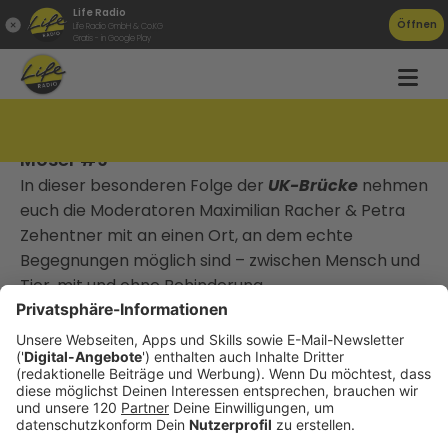
Life Radio
Öffnen
Life Radio GmbH & Co.KG
Gratis - in Google Play
Wo Herzen sprechen - Begegnungshof
Moser #9
In dieser besonderen Folge der
UK-Brücke
nehmen
euch die Moderatoren Maximilian Racher & Petra
Zehentner mit an einen Ort, an dem echte
Begegnungen möglich sind – zwischen Mensch und
Tier, mit und ohne Behinderung.
Wir sprechen mit
Iris Moser-Spitzenstätter
, der
Gründerin des
Begegnungshofs Moser
, über ihre
inspirierende Arbeit, ihre Erlebnisse mit Kindern,
Jugendlichen und Tieren – und warum ihr Hof ein
Ort der Inklusion und des Vertrauens geworden ist.
Neben Einblicken in den Alltag auf dem Hof erzählt