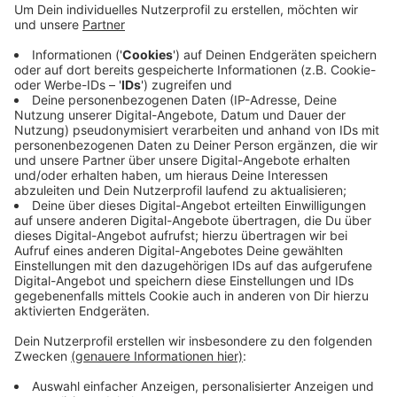
Iris auch von ganz besonderen Erlebnissen in
Mexiko – die Arbeit mit Delfinen und Manatis
inklusive. Und natürlich sprechen wir auch darüber,
was solche Erfahrungen mit Menschen machen
können – emotional, therapeutisch und inklusiv
gedacht.
Eine Folge voller Herz, Tierliebe, Achtsamkeit und
UK-Momente in freier Natur.
Hier geht's zum Begegnungshof:
https://www.begegnungshof-moser.at
💬
Unterstützte Kommunikation beginnt mit
dem richtigen Zugang:
Hier findest du Infos, Beratung & Geräte:
www.platus.at
& kontaktiere uns unter
office@platus.at für ein kostenlosen Erprobungs-
bzw. Beratungstermin