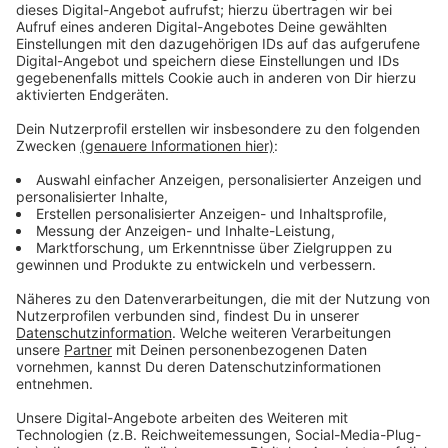
das Beste für den Kunden ist, sondern weil es ins
Konzept passt. Das Ergebnis:
➡️ Teure Goldsparpläne mit hohen Gebühren
➡️ Intransparente Lagerung – dein Gold liegt
irgendwo, aber du weißt nicht genau, wo
➡️ Kein physischer Zugriff – du bekommst oft nur ein
Zertifikat, keinen Goldbarren in die Hand
➡️ Keine echte Eigentumsgarantie – im
schlimmsten Fall bist du nur Teil einer
Sammelverwahrung
Ich erkläre dir in dieser Folge,
wie der Goldkauf
über einen Finanzberater wirklich abläuft
:
• Du fragst an – der Berater schaut, was er
anbieten kann
• Meist sind es nur Produkte von 1-2 Partnern
• Die Gebühren sind oft hoch, die Marge verdient
der Berater mit