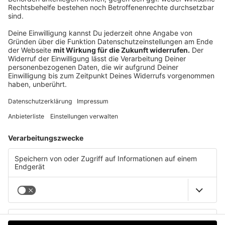
🔹 Oder – wenn du’s magst – bewahre es selbst auf.
Zum Schluss mein Gedanke:
Gold ist Freiheit. Gold ist Sicherheit.
In dieser Folge bekommst du
klare Einblicke,
echte Praxistipps und eine Portion Schmäh
, die
dich zum Nachdenken anregen sollen. Keine
Fachchinesisch, kein Verkaufsgespräch – nur
ehrliche Einblicke und ein klarer Aufruf:
Hol dir dein
Wissen, triff deine eigenen Entscheidungen und
lass dich nicht von Verkaufsfloskeln einlullen.
Ich freue mich, wenn du reinhörst – und vielleicht
hast du danach ein ganz anderes Bild vom Goldkauf
über den Finanzberater. Viel Spaß mit der Folge –
und bis bald!
Datenschutz
Impressum
AGBs
Jobs
Kontakt
Werben