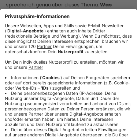
spreche ich genau über dieses Thema:
Was
passiert, wenn du Gold über einen
Finanzberater kaufst?
Ist das wirklich eine gute
Idee – oder eher ein Weg, der dich teuer zu stehen
kommt? Ich nehme dich mit auf einen klaren,
schonungslosen Blick hinter die Kulissen.
Denn: Finanzberater sind in der Regel Generalisten.
Sie verkaufen Versicherungen, Bausparer, Kredite,
Fonds – und manchmal eben auch Gold. Aber: Gold
ist ein Spezialthema. Es ist keine Versicherung, kein
Fonds, kein Kredit. Gold ist ein echter Wertspeicher,
ein Sachwert, ein Stück Unabhängigkeit. Doch
genau da fängt das Problem an.
Viele Finanzberater haben Gold einfach als ein
weiteres Produkt auf ihrer Liste. Sie arbeiten mit
bestimmten Anbietern zusammen, oft mit Banken
oder Investmentgesellschaften, die Goldprodukte
in ihr Portfolio aufgenommen haben – nicht, weil es