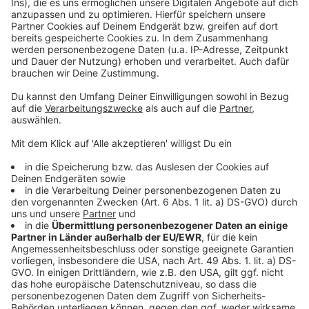
• Die Lagerung wird oft über Dritte abgewickelt, du
hast keinen direkten Einfluss
Ich will hier niemandem auf die Füße treten, aber
Klartext reden: Ein Finanzberater ist kein
Goldexperte. Sein Kerngeschäft sind
Versicherungen, Kredite, Leasing, Finanzierungen,
Bausparverträge. Gold ist oft nur ein nettes Zubrot
– ohne tiefes Wissen und ohne echte
Beratungskompetenz in diesem speziellen Bereich.
Wenn du also wirklich in Gold investieren möchtest,
dann geh nicht den Weg über einen klassischen
Finanzberater.
🔹 Informier dich selbst.
🔹 Kauf dein Gold bei spezialisierten
Edelmetallhändlern.
🔹 Achte auf eine saubere Lagerung – bestenfalls in
einem Hochsicherheitslager mit direkter
Eigentumsgarantie.