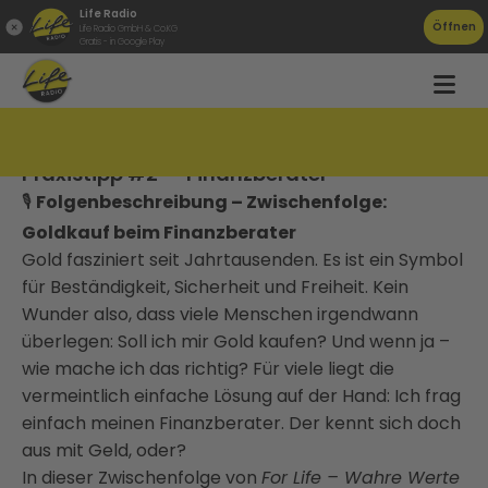
Life Radio
Öffnen
Life Radio GmbH & Co.KG
Gratis - in Google Play
"Wo kauft man eigentlich Gold & Co.? -
Praxistipp #2" - Finanzberater
🎙️
Folgenbeschreibung – Zwischenfolge:
Goldkauf beim Finanzberater
Gold fasziniert seit Jahrtausenden. Es ist ein Symbol
für Beständigkeit, Sicherheit und Freiheit. Kein
Wunder also, dass viele Menschen irgendwann
überlegen: Soll ich mir Gold kaufen? Und wenn ja –
wie mache ich das richtig? Für viele liegt die
vermeintlich einfache Lösung auf der Hand: Ich frag
einfach meinen Finanzberater. Der kennt sich doch
aus mit Geld, oder?
In dieser Zwischenfolge von
For Life – Wahre Werte