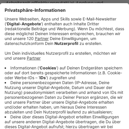
Arbeitszeit effektiv genutzt! 📊 Analyse und
Performance-Messung: Lerne, wie Du aus
verschiedenen Plattformen wie Spotify, Apple
Podcasts und YouTube die relevantesten Statistiken
herausziehst, um Deine Podcast-Strategie
kontinuierlich zu optimieren.
________________________________
Du möchtest einen Überblick über den Einstieg ins
Business Podcasting. Hol dir meinen 37-seitigen
Podcast Guide. Jetzt herunterladen: 🎤
https://theangryteddy.com/podcastguide MEINE
PODCAST AUSRÜSTUNG Vom Smartphone-
Podcasting bis zum Studio-Setup:
https://theangryteddy.com/podcastausruestung/
________________________________
DU SPIELST MIT DEM GEDANKEN EINEN BUSINESS
PODCAST ZU STARTEN? Ich podcaste seit 2006 und
führe seit 2010 den ältesten Social Media Marketing