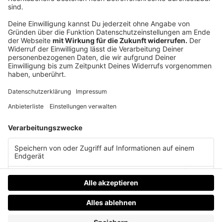
Wenn du lieber direkt redest: fünfzehn Minuten, kein
Pitch.
teddy.click/termin
Daniel Friesenecker baut Unternehmern ihr
eigenes Medium. Podcast, Video, Strategie. Studio:
TeddyLab, Linz.
LinkedIn:
linkedin.com/in/friesenecker
Folge abonnieren:
Apple
·
Spotify
·
YouTube
·
alle
Plattformen und RSS
Datenschutz
Impressum
AGBs
Jobs
Kontakt
Werben