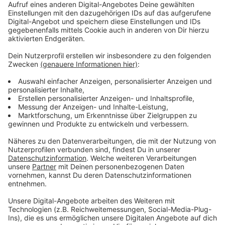
Podcast in Österreich und berate seit Jahren
Unternehmen beim Aufbau derer Podcasts. Ich
habe vieles richtig gemacht und Fehler am eigenen
Leib erlebt. Das kann dir eine Abkürzung sein. Lass
uns einfach unverbindlich reden:
https://theangryteddy.com/kontakt WOLLEN WIR
UNS VERNETZEN? Ich freue mich über deine
Anfrage: 🐼 http://linkedin.theangryteddy.com 🐼
http://instagram.theangryteddy.com 🐼
http://facebook.theangryteddy.com MEINE BITTE
AN DICH: Ich stecke viel Zeit und noch mehr
Herzblut in den Podcast. Wenn dir der Podcast
gefällt: Magst du mich mit einer ⭐⭐⭐⭐⭐ Bewertung
unterstützen? Du möchtest mir etwas mitteilen
oder Verbesserungen einbringen. Maile mir bitte an
daniel@theangryteddy.com Danke für deine
wertvolle Hilfe!
________________________________