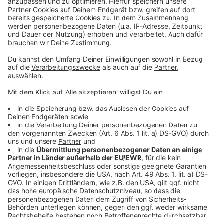
Gute Arbeit, die niemand kennt, gewinnt keinen
Markt.
Die meisten Unternehmen, mit denen ich arbeite,
haben kein Qualitätsproblem. Sie sind besser als ihr
Ruf. Nur weiß das draußen niemand.
Alle zwei Wochen schreibe ich einen Gedanken
darüber, wie sich das ändern lässt. Ein Thema, kein
Sammelbrief.
→
teddy.click/newsletter
Wie sichtbar ist dein Unternehmen wirklich?
Der Potenzial-Check dauert vier Minuten. Danach
hast du einen Report mit einer Zahl und fünf
Bereichen — und siehst, wo bei euch draußen nichts
ankommt. Kein Verkaufsgespräch.
→
teddy.click/podsignal