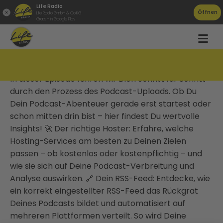
Life Radio
Öffnen
Life Radio GmbH & Co.KG
Gratis - in Google Play
Wo lade ich einen Podcast hoch? | TAT0330
In dieser Episode führen wir Dich Schritt für Schritt
durch den Prozess des Podcast-Uploads. Ob Du
Dein Podcast-Abenteuer gerade erst startest oder
schon mitten drin bist – hier findest Du wertvolle
Insights! 🚀 Der richtige Hoster: Erfahre, welche
Hosting-Services am besten zu Deinen Zielen
passen – ob kostenlos oder kostenpflichtig – und
wie sie sich auf Deine Podcast-Verbreitung und
Analyse auswirken. 🔗 Dein RSS-Feed: Entdecke, wie
ein korrekt eingestellter RSS-Feed das Rückgrat
Deines Podcasts bildet und automatisiert auf
mehreren Plattformen verteilt. So wird Deine