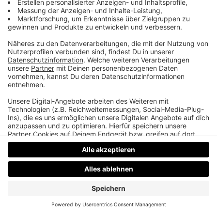
Zoe will abstillen
Die Freundin von Martin’s Bruder Hannes will den
kleinen Tyler Ferdinand jetzt schon abstillen. Geht
gar nicht, findet Martin’s Mama und teilt das
natürlich ihren Buben mit.
Datenschutz
Impressum
AGBs
Jobs
Kontakt
Werben