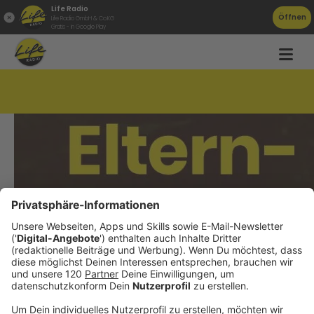
Life Radio
Öffnen
Life Radio GmbH & Co.KG
Gratis - in Google Play