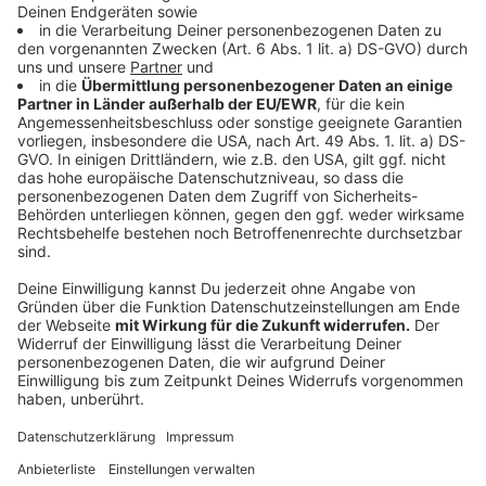
Krise bei KTM &#8211; 300 Mitarbeiter verlieren Job!