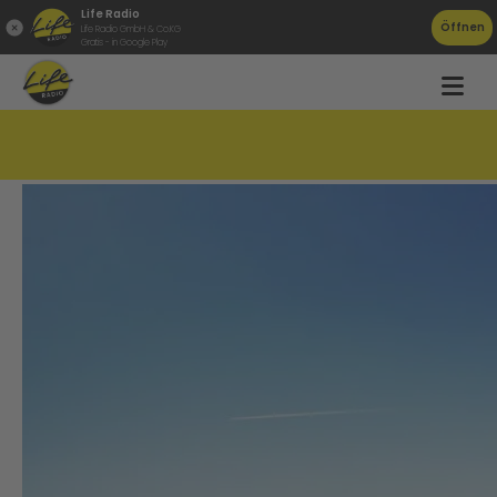
Life Radio
Öffnen
Life Radio GmbH & Co.KG
Gratis - in Google Play
1,8 Milliarden Euro Schulden bei KTM