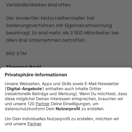
Verbindlichkeiten sind offen.
Der Innviertler Motorradhersteller hat
Sanierungsverfahren mit Eigenverantwortung
beantragt. Es sind mehr als 3 500 Mitarbeiter bei
allen drei Unternehmen betroffen.
Bild: KTM
Theresa Rogl
hat Oberösterreich im Blick und immer eine
Geschichte auf Lager!
Bleibe mit unserem Newsletter immer auf
dem Laufenden. Melde dich direkt an!
Auch interessant für dich