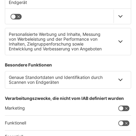
Blau-Schwarze Sparmaßnahmen!
250 KTM Mitarbeiter bereits gekündigt &#8211; 500
weitere sollen folgen