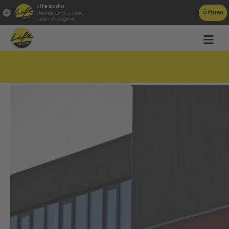
Life Radio
Öffnen
Life Radio GmbH & Co.KG
Gratis - in Google Play
KTM wird weitergeführt