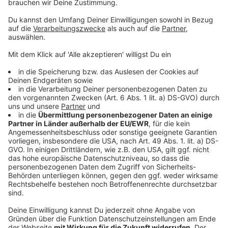
Unwetternacht in OÖ &#8211; 180 Einsätze