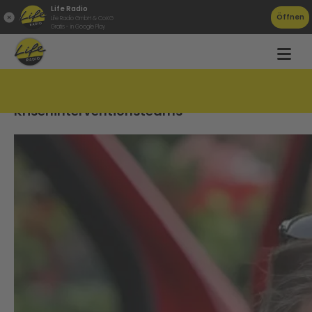
Life Radio
Öffnen
Life Radio GmbH & Co.KG
Gratis - in Google Play
4 Einsätze täglich für
Kriseninterventionsteams