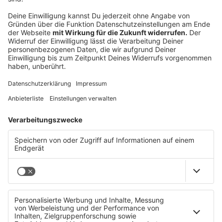
12-Jähriger bei Zugunfall in Peuerbach verletzt