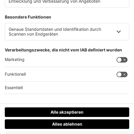
Glatteis: Unfälle, Zugausfälle, Verspätungen
Datenschutz
Impressum
AGBs
Jobs
Kontakt
Werben