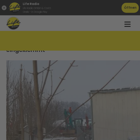
Life Radio
Öffnen
Life Radio GmbH & Co.KG
Gratis - in Google Play
52-Jähriger von Baumstämmen
eingeklemmt