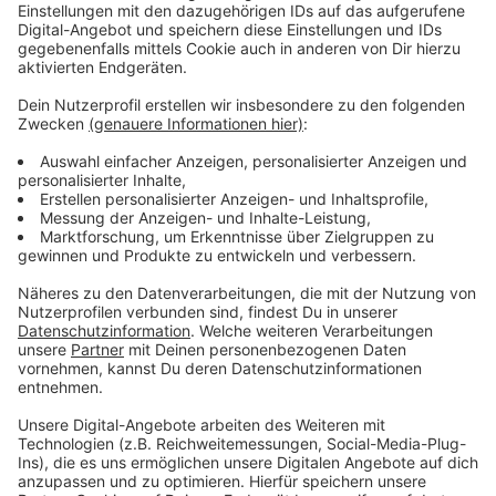
Glatteis: Zug musste in Kirchdorf evakuiert werden