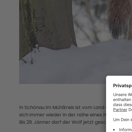
In Schönau im Mühlkreis ist vom Land ein Wolf z
sich immer wieder in der nähe eines Hauses aufge
Bis 29. Jänner darf der Wolf jetzt geschossen we