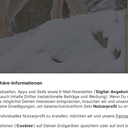
um Abschuss freigegeben worden. Das Tier hat
halten und sich auch nicht vertreiben lassen.
rden.