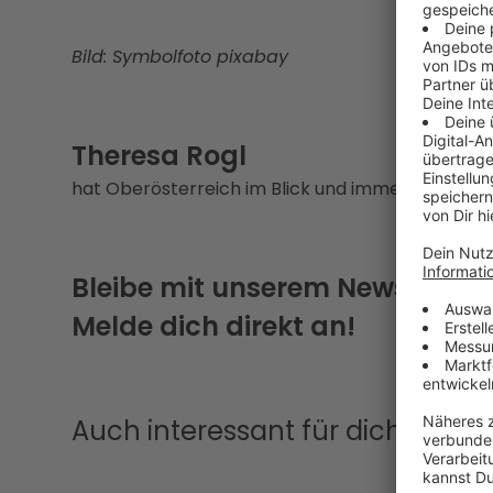
Bild: Symbolfoto pixabay
Theresa Rogl
hat Oberösterreich im Blick und immer eine Gesc
Bleibe mit unserem Newsletter
Melde dich direkt an!
Auch interessant für dich