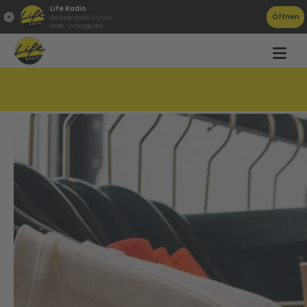
Life Radio
Öffnen
Life Radio GmbH & Co.KG
Gratis - in Google Play
AK-Test entlarvt Öko-Mode-Schmäh