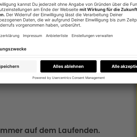
on losgehen.
 immer auf dem Laufenden.