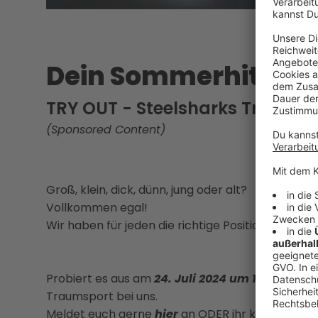
Dein Sommerhit: Ame
TRY OUT - Steelsharks Traun
(Sponsored Content)
Groß, klein, dick, dünn, jung oder alt?
Vollkommen egal!
Wir haben für jeden die richtige Position.
Probiert es aus am
24. Juli 2024 um 18:00 im T
Traumsport bei uns.
Meldet euch gerne
hier
an ODER ihr kommt einfa