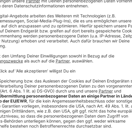
rican Football!
rauner Stadion
und entdeckt euren neuen
ch spontan vorbei - mit Sportkleidung und