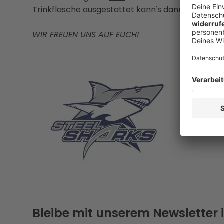
Trinkflasche ausgestattet kann's dann auch sch
WIR FREUEN UNS AUF EUCH!
Bleibe mit unserem Newsletter