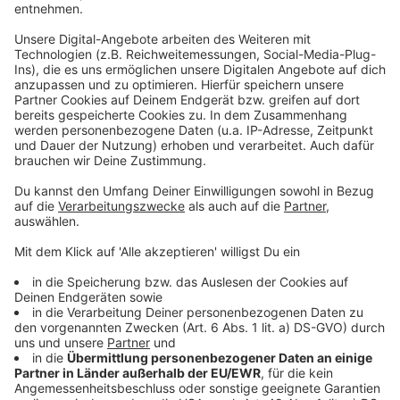
Kokainwelle in OÖ &#8211; immer mehr Jugendliche
nehmen die Droge