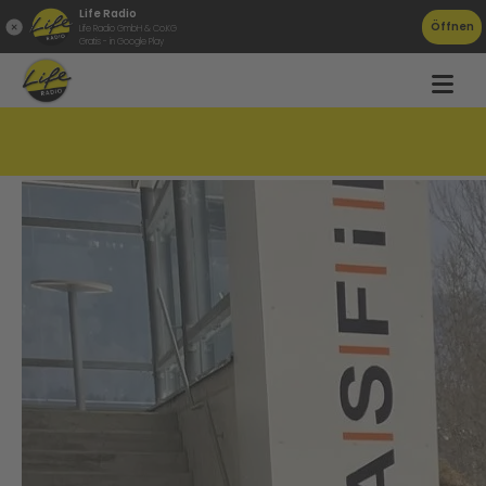
Life Radio
Öffnen
Life Radio GmbH & Co.KG
Gratis - in Google Play
Asfinag-Mitarbeiter stoppen Geisterfahrer