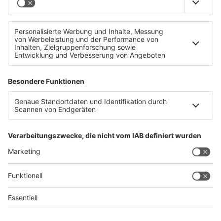
Vater soll Tochter getötet haben
Datenschutz
Impressum
AGBs
Jobs
Kontakt
Werben