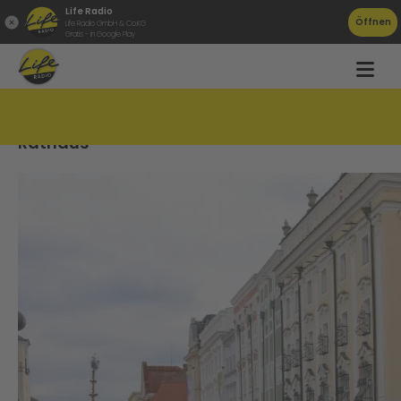
Life Radio
Öffnen
Life Radio GmbH & Co.KG
Gratis - in Google Play
Aufregung nach Polizeieinsatz vor Welser
Rathaus