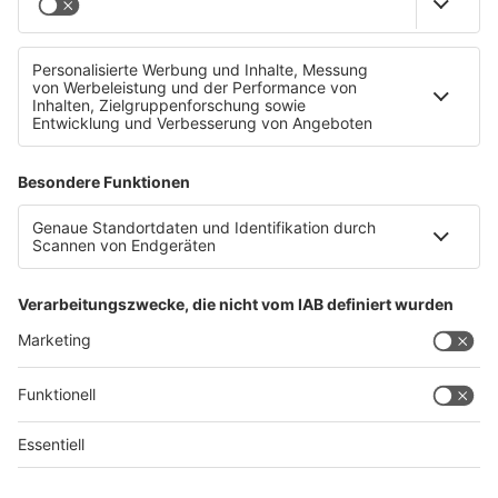
Möglicher Amoklauf an Schule: Polizeieinsatz in Linz-
Urfahr
Datenschutz
Impressum
AGBs
Jobs
Kontakt
Werben