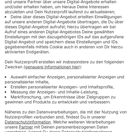
Schaufenster mit Schulbus gerammt &#8211;
Juwelier Einbruch in Vorchdorf