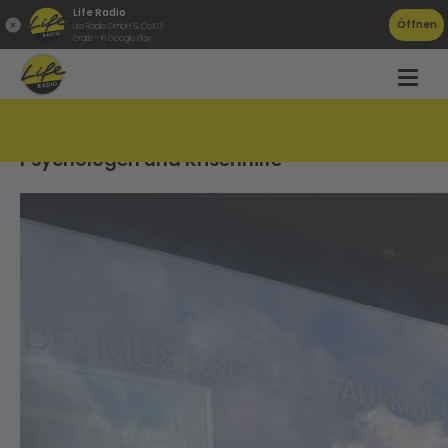
Life Radio
Öffnen
Life Radio GmbH & Co.KG
Gratis - in Google Play
Erster Schultag nach Bluttat mit
Psychologen und Krisenhilfe