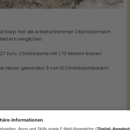
 und Steyr hat die Arbeiterkammer Oberösterreich
Metern verglichen.
 27 Euro. Christbäume mit 1,70 Metern kosten
ume teurer geworden: 9 von 10 Christbaumbauern
 immer auf dem Laufenden.