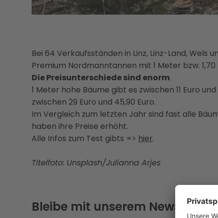
Bei 64 Verkaufsständen in Linz, Linz-Land, Wels
Premium Nordmanntannen mit 1 Meter bzw. 1,70 
Die Preisunterschiede sind enorm
1 Meter hohe Bäume gibt es zwischen 11 Euro und
zwischen 29 Euro und 45,90 Euro.
Im Vergleich zum letzten Jahr sind fast alle Bä
haben ihre Preise erhöht.
Alle Infos zum Test gibts =>
hier
.
Titelfoto: Unsplash/Julianna Arjes
Bleibe mit unserem Newsletter