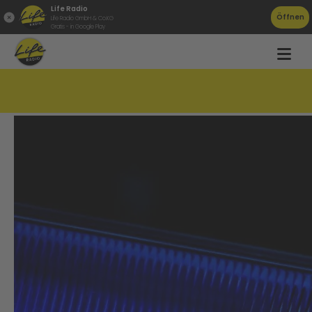
Life Radio
Öffnen
Life Radio GmbH & Co.KG
Gratis - in Google Play
Cobra-Einsatz in Eggelsberg