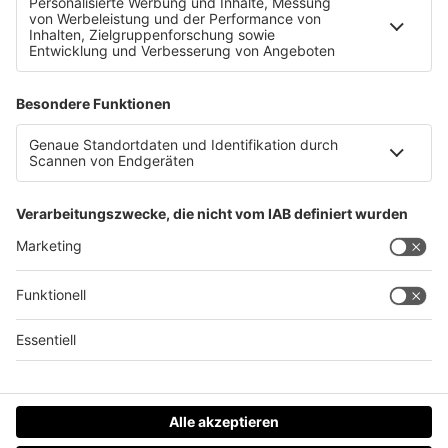
Vater im Bordell &#8211; Kind im Auto
Datenschutz
Impressum
AGBs
Jobs
Kontakt
Werben