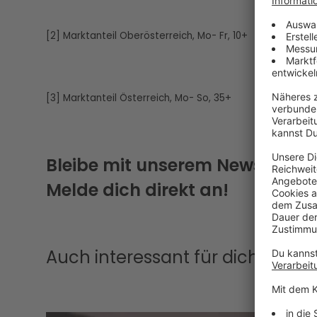
[2] Marktanteil Oberösterreich, Mo- Fr, 10+
[3] Marktanteil Österreich, Mo- So, 35+
Bleibe mit unserem Newsletter
Melde dich direkt an!
Auch interessant für dich