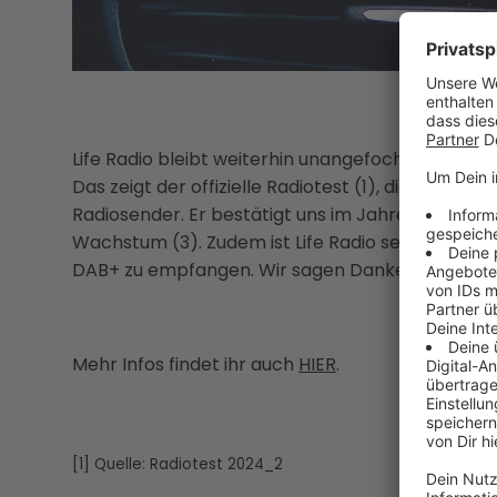
Life Radio bleibt weiterhin unangefochten die Nu
Das zeigt der offizielle Radiotest (1), die unabh
Radiosender. Er bestätigt uns im Jahresvergleich
Wachstum (3). Zudem ist Life Radio seit Ende Jun
DAB+ zu empfangen. Wir sagen Danke fürs Einscha
Mehr Infos findet ihr auch
HIER
.
[1] Quelle: Radiotest 2024_2