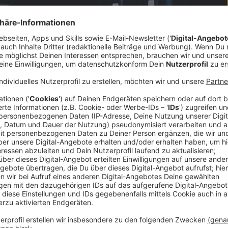
mmer 1 der oberösterreichischen Privatradios.
ängige Reichweitenerhebung aller österreichischen
 neuerlich Spitzenwerte (2) und weiteres
i nun auch im Bundesland Salzburg digital über
lten und Life Radio hören.