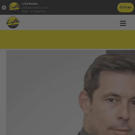
Life Radio
Öffnen
Life Radio GmbH & Co.KG
Gratis - in Google Play
Didi Kühbauer ist neuer LASK-Trainer