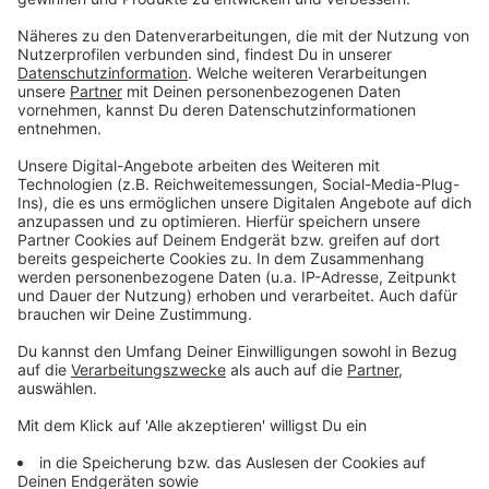
Der Exhibitionist vom Pleschingersee