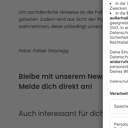
Um sachdienliche Hinweise an die Polizeiinspekt
gebeten. Zudem wird aus Sicht der Polizei gerat
wahrnehmen, diese unbedingt unverzüglich über 
Fotos: Polizei Steyregg
Bleibe mit unserem Newsletter
Melde dich direkt an!
Auch interessant für dich