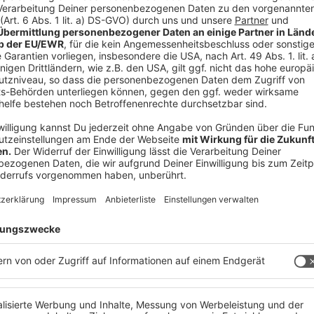
ion Steyregg unter 059133/4339-100 wird
en, sollte jemand derartige Beobachtungen
Polizeinotruf zu melden!
 immer auf dem Laufenden.