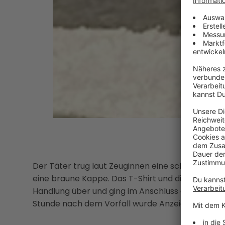
Der Täter trug laut Zeuginnen eine schwarze kur
eine braune Kappe. Das T-Shirt und die Kappe zo
Handlung über und ging im Anschluss am Donaur
Stunde nach dem Vorfall wurde Anzeige erstattet