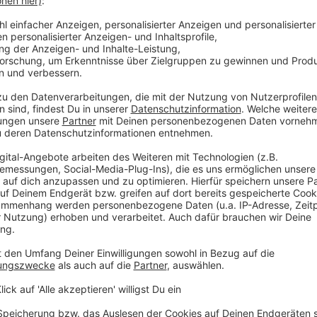
ze Hose, ein schwarzes T-Shirt mit Aufdruck und
g er sich aber erst nach Vollendung seiner
adweg Richtung Steyregg davon. Etwa eine
. Eine Fahndung blieb bislang ergebnislos.