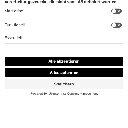
7 kuriose Fakten über Erdbeeren!
Datenschutz
Impressum
AGBs
Jobs
Kontakt
Werben