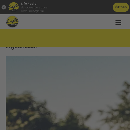
Life Radio
Öffnen
Life Radio GmbH & Co.KG
Gratis - in Google Play
Der große Sommerreifen-Test: Das sind die
Ergebnisse!