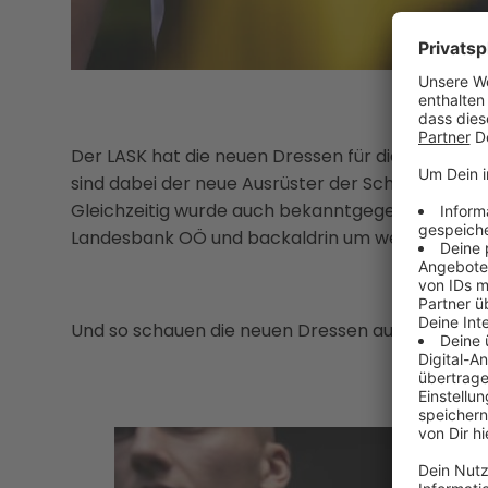
Der LASK hat die neuen Dressen für die Saison 20
sind dabei der neue Ausrüster der Schwarz-Weiße
Gleichzeitig wurde auch bekanntgegeben, dass d
Landesbank OÖ und backaldrin um weitere vier 
Und so schauen die neuen Dressen aus: