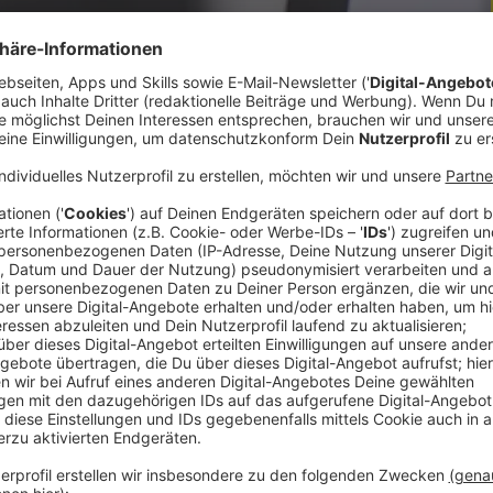
24/25 präsentiert. „Adidas und „11teamsport“
n. Der Vertrag läuft über vier Jahre.
er Vertrag mit den Leading-Partnern Raiffeisen
Jahre verlängert wurden.