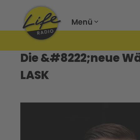
Menü
Die &#8222;neue W
LASK