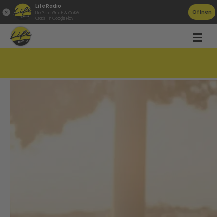
Life Radio
Öffnen
Life Radio GmbH & Co.KG
Gratis - in Google Play
Diese Apps erleichtern dir den Urlaub!