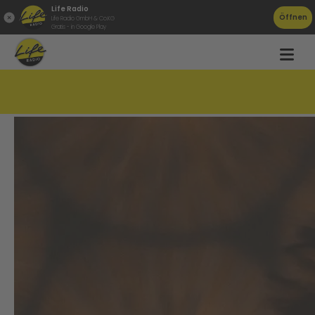
Life Radio
Öffnen
Life Radio GmbH & Co.KG
Gratis - in Google Play
Ende der Corona-Quarantäne