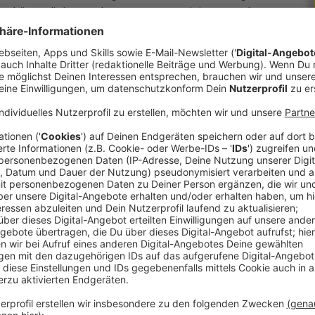
len körperlichen Belastungen zu trainieren und
 Radarleitoffizieren und der Flugsicherung zu
reichs statt, mit Ausnahme von Ballungsräumen
 Flüge erfolgen in großen Höhen, um den