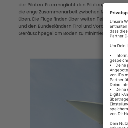
der Piloten. Es ermöglicht den Piloten, unter rea
die enge Zusammenarbeit zwischen Militärpiloten,
üben. Die Flüge finden über weiten Teilen Öster
und den Bundesländern Tirol und Vorarlberg. Die
Geräuschpegel am Boden zu minimieren.