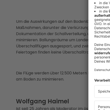
Um die Auswirkungen auf den Bodenlärm zu reduz
Maßnahmen, darunter die Verkürzung der Beschl
Dokumentation der Schallverteilung, um Mehrfa
minimieren. Ballungsräume um Landeshauptstäd
Überschallflügen ausgespart, und zwischen 12:0
Feiertagen finden keine Überschalltrainingsflüge 
Die Flüge werden über 12.500 Metern Höhe durchg
am Boden zu minimieren.
Wolfgang Haimel
Ist seit 25 Jahren als Moderator im österreichis