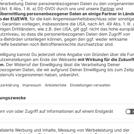
ieren, ergreift das Bundesheer verschiedene
eunigungsphasen der Eurofighter und die
chbeschallungen in denselben Gebieten zu
te und die Bundeshauptstadt werden von
0 Uhr und 13:00 Uhr sowie an Wochenenden und
statt.
eführt, um die Intensität des Überschallknalls
chen Radio zu hören, ist Redakteur, Chef vom