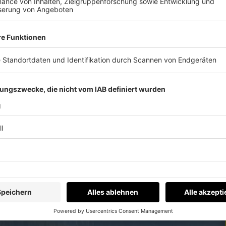
eim DAB-Sender "Flash90s" und Content-
 immer auf dem Laufenden.