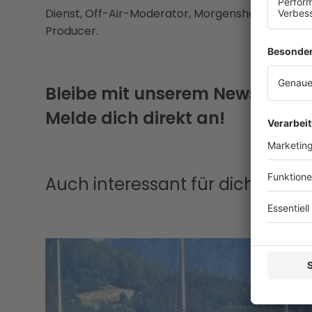
Dienst, Off-Air-Moderator, Morgenshow-Host b
Producer.
Bleibe mit unserem Newsletter
Melde dich direkt an!
Auch interessant für dich