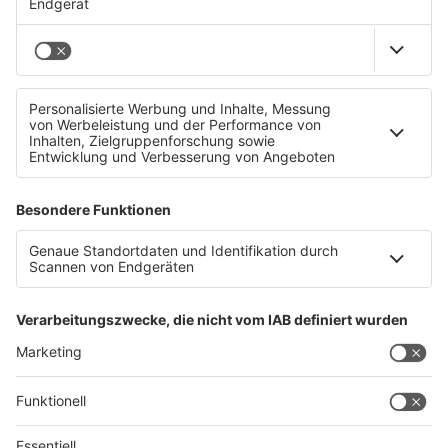
Fieberhafte Ermittlungen nach vergifteten
Babykost-Gläsern