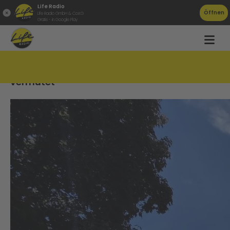
Life Radio
Öffnen
Life Radio GmbH & Co.KG
Gratis - in Google Play
Feuer in Linz: Handgranaten in Wohnung
vermutet