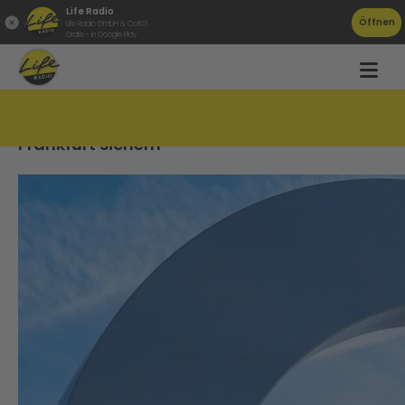
Life Radio
Öffnen
Life Radio GmbH & Co.KG
Gratis - in Google Play
Flughafen-Manifest soll Linz &#8211;
Frankfurt sichern