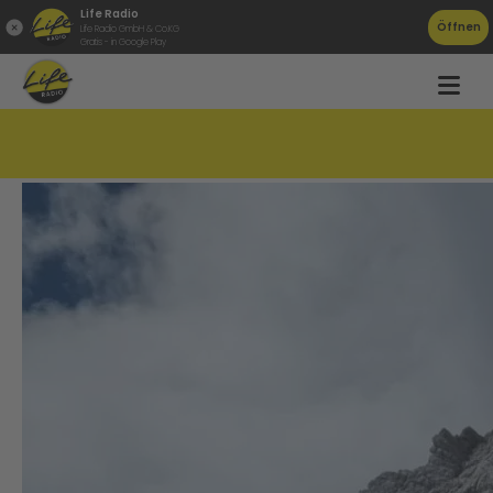
Life Radio
Öffnen
Life Radio GmbH & Co.KG
Gratis - in Google Play
Frau aus Gletscherspalte gerettet