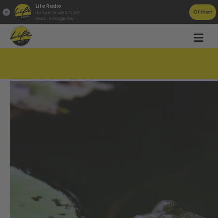
Life Radio
Öffnen
Life Radio GmbH & Co.KG
Gratis - in Google Play
Froschklaub-Börse: Rettet die Frösche!