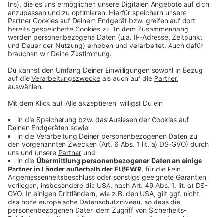
Meterhohe Rauchsäule bei Lagerhallenbrand in
Lohnsburg