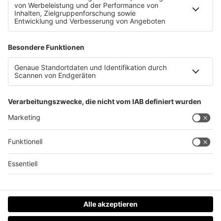
Traun sagt Auto-Tunern den Kampf an
Datenschutz
Impressum
AGBs
Jobs
Kontakt
Werben