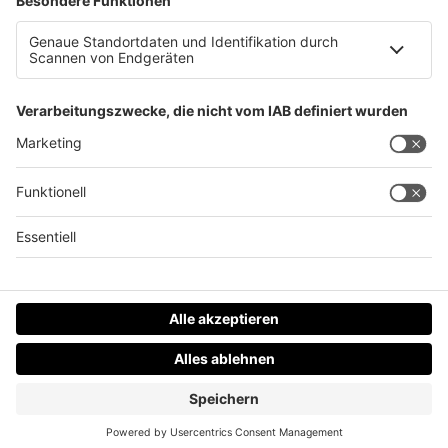
OÖ als Spitzenreiter für Quantentechnologie
Datenschutz
Impressum
AGBs
Jobs
Kontakt
Werben