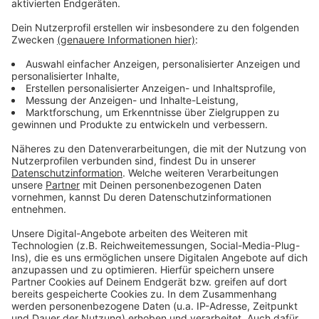
Gemeindesong für Pettenbach