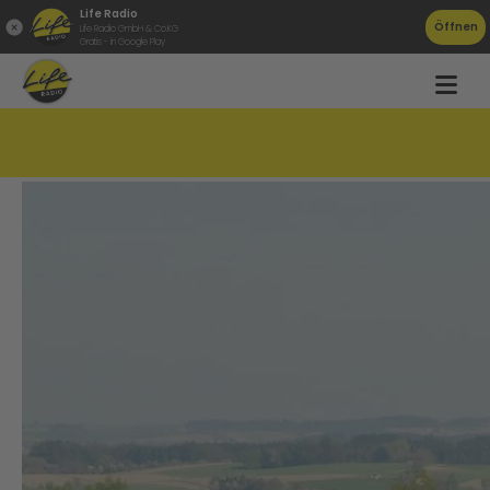
Life Radio
Öffnen
Life Radio GmbH & Co.KG
Gratis - in Google Play
Gemeindesong für Altschwendt