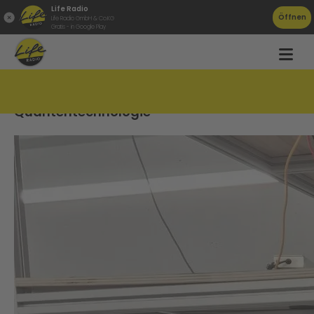
Life Radio
Öffnen
Life Radio GmbH & Co.KG
Gratis - in Google Play
OÖ als Spitzenreiter für
Quantentechnologie