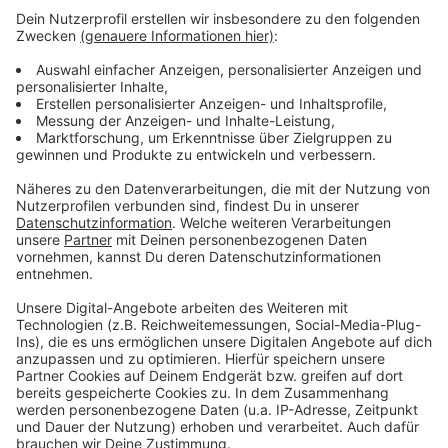
Gemeindesong für Altschwendt