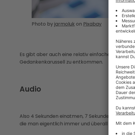
Photo by
jarmoluk
on
Pixabay
Es gibt aber auch eine relativ einfache Atemtec
Gedankenkarussell zu entkommen.
Audio
Also 4 Sekunden einatmen, 7 Sekunden die Luft 
die man eigentlich immer und überall machen k