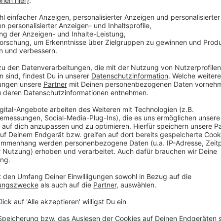
hnik, die wir alle anwenden können, um diesem
anhalten und 8 Sekunden ausatmen. Eine Übung,
ann.