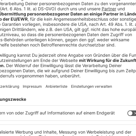
e Gedanken zu kommen ist die sogenannte
 oder anderen in dieser emotional
ich ein Patentrezept? Wie viel wie wenig Social