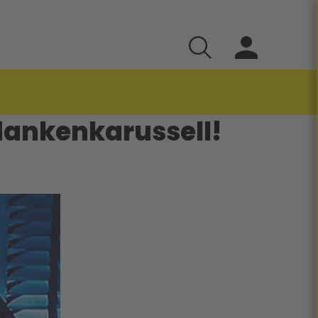
edankenkarussell!