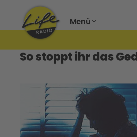
Menü
So stoppt ihr das G