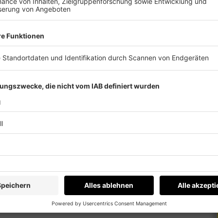
isenhaften Ereignissen findet ihr
HIER
.
ichen Programmablauf. Außerdem auch sportlich