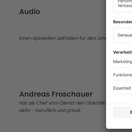
Audio
Einen speziellen Leitfaden für den Umgang mit kr
Andreas Froschauer
Hat als Chef vom Dienst den Überblick im tägl
aktiv - beruflich und privat.