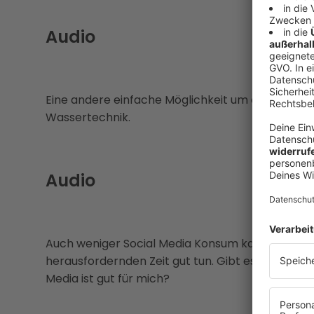
Audio
Eine andere einfache Möglichkeit um auf ander
Wassertechnik.
Audio
Auch weniger Social Media Konsum kann dem ein
herausfordernden Zeit gut tun. Gibt es da eigentl
Media ist gut für mich?