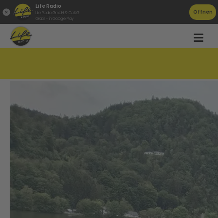
Life Radio
Öffnen
Life Radio GmbH & Co.KG
Gratis - in Google Play
Großer Ölfilm auf der Donau