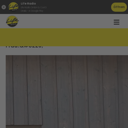
Life Radio
Öffnen
Life Radio GmbH & Co.KG
Gratis - in Google Play
Herbert aus Kirchham:&#8220;Holz is wie a
Frau!&#8220;