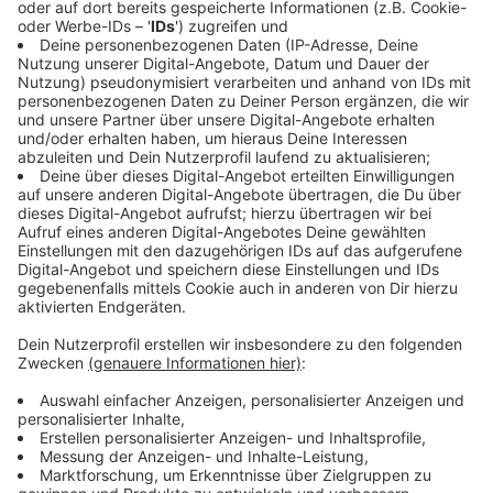
Süße Marderbabys gerettet