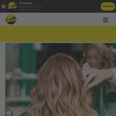
Life Radio
Öffnen
Life Radio GmbH & Co.KG
Gratis - in Google Play
Immer weniger Frisöre in OÖ