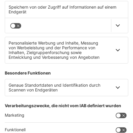
Matcha im Test: Bio-Produkte schneiden besser ab!