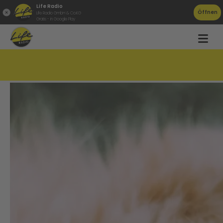
Life Radio
Öffnen
Life Radio GmbH & Co.KG
Gratis - in Google Play
Katzenschnurren senkt unseren Blutdruck!