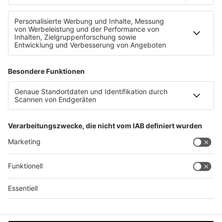
ÖAMTC-Kindersitztest
Datenschutz
Impressum
AGBs
Jobs
Kontakt
Werben