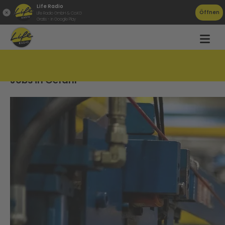
Life Radio
Öffnen
Life Radio GmbH & Co.KG
Gratis - in Google Play
Krise in der Automobilindustrie: Hunderte
Jobs in Gefahr