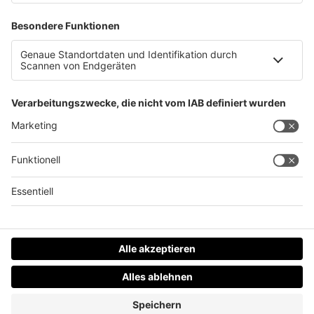
Vollbrand in 10 Sekunden: Gefahr Christbaum !
Datenschutz
Impressum
AGBs
Jobs
Kontakt
Werben