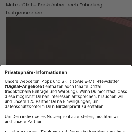
Mutmaßliche Bankräuber nach Fahndung
festgenommen