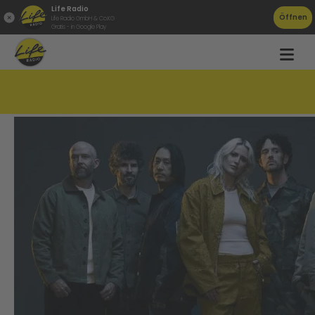
Life Radio
Öffnen
Life Radio GmbH & Co.KG
Gratis - in Google Play
Linkin Park ist zurück!