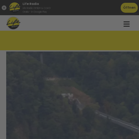
Life Radio
Öffnen
Life Radio GmbH & Co.KG
Gratis - in Google Play
Vorsicht beim Baden in der Donau!