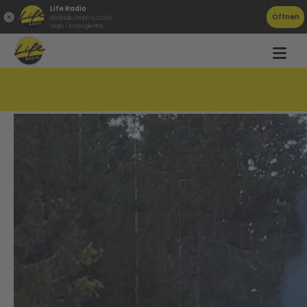
Life Radio
Öffnen
Life Radio GmbH & Co.KG
Gratis - in Google Play
LKW in Gosau in Vollbrand