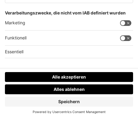
Stau im Frühverkehr: LKW auf A8 umgekippt
Datenschutz
Impressum
AGBs
Jobs
Kontakt
Werben