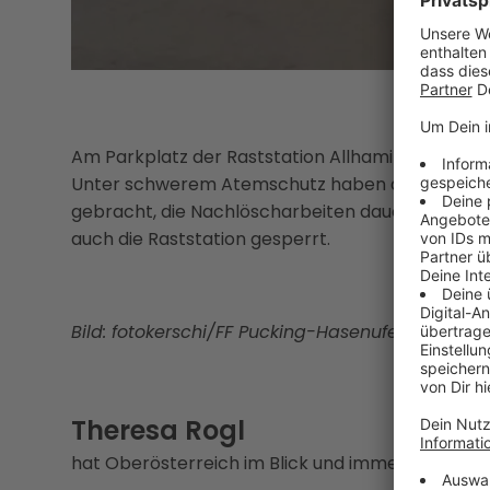
Am Parkplatz der Raststation Allhaming ist vor 
Unter schwerem Atemschutz haben die alarmier
gebracht, die Nachlöscharbeiten dauern aber noc
auch die Raststation gesperrt.
Bild: fotokerschi/FF Pucking-Hasenufer
Theresa Rogl
hat Oberösterreich im Blick und immer eine Gesc