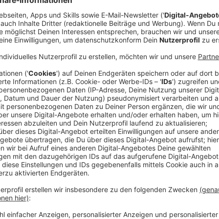
kurzem noch ein LKW in Vollbrand gestanden.
ten Feuerwehren die Flammen unter Kontrolle
h an. Bis der Einsatz abgeschlossen ist bleibt
hichte auf Lager!