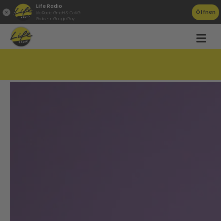
Life Radio
Öffnen
Life Radio GmbH & Co.KG
Gratis - in Google Play
Neuer Trend: Essen wird lila