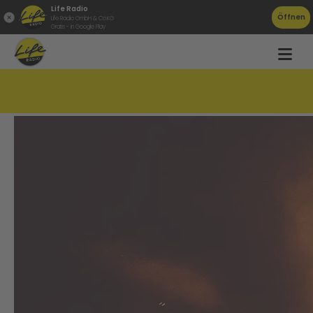
Life Radio
Öffnen
Life Radio GmbH & Co.KG
Gratis - in Google Play
Nova Rock 2024: Die ersten Acts stehen fest!