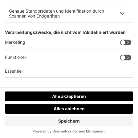
Die Top 500 Playlist: Q&#038;A!
Datenschutz
Impressum
AGBs
Jobs
Kontakt
Werben