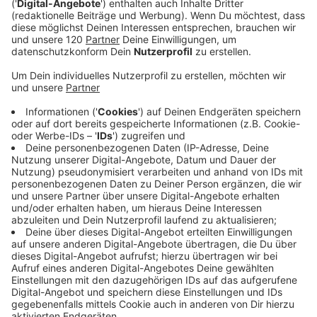
Alberndorferin bei &#8222;The Voice Kids&#8220;
im Halbfinale!