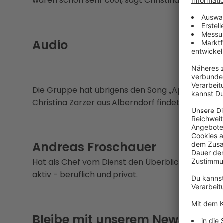
waren schon sehr cool, sagt Christina
Audio
Die Gruppe hat übrigens den Song „Apologize“ vo
Christina Zarzer aus Alberndorf findet übrigens am
Andreas Froschauer
Hat als Chef vom Dienst den Überblick im tägl
aktiv - beruflich und privat.
Bleibe mit unserem Newsletter