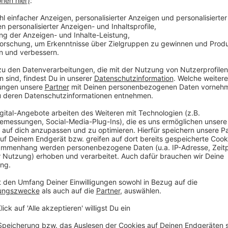
n One Republic performt. Das Halbfinale mit
 Freitag, 10. Mai ab 20.15 Uhr auf Sat1 statt-.
ichen Programmablauf. Außerdem auch sportlich
 immer auf dem Laufenden.