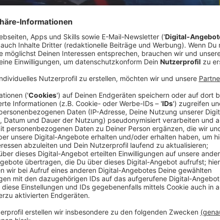
ahr geworden. Die 15-jährige Alberndorferin steht
inale haben wir noch mit ihr gesprochen. Sie hat
hste Runde gematcht. Einen beinharten
icht gegeben verrät Christina im Life Radio
tt vorbereitet. Und diese Proben mit dem Star