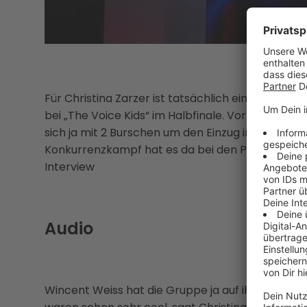
Für Christina Zarzer ist tatsächlich ein Traum w
bei „The Voice Kids“ im Halbfinale. Vor dem Halbf
sich ja mit 2 Burschen um den Einzug in die näc
Konkurrenzkampf hat es da bei den Proben aber n
Interview
Audio
Wincent Weiss hat die Gruppe ja auf ihren Auftri