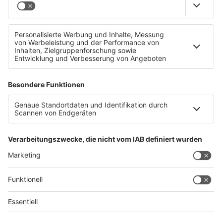
Immer weniger Frisöre in OÖ
Datenschutz
Impressum
AGBs
Jobs
Kontakt
Werben