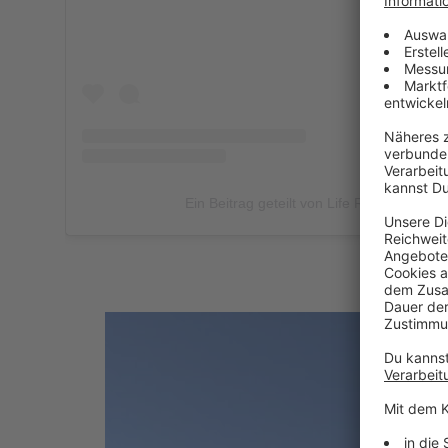
Ein Beitrag geteilt von Life Radio 📻 (@lif