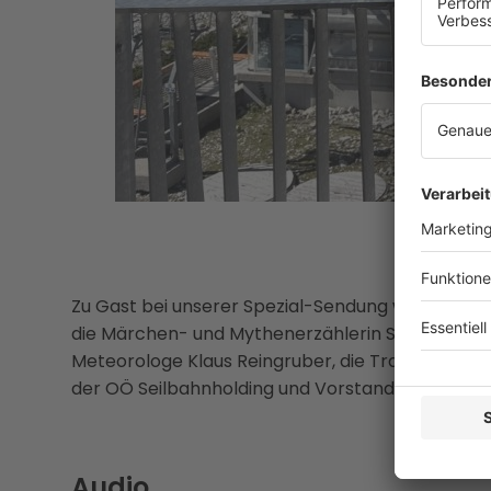
Zu Gast bei unserer Spezial-Sendung waren unte
die Märchen- und Mythenerzählerin Sabina Hasl
Meteorologe Klaus Reingruber, die Trailrunnerin 
der OÖ Seilbahnholding und Vorstand der Dachs
Audio