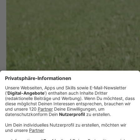
25 Jahre &#8211; das ist OÖs jüngster
Bürgermeister!