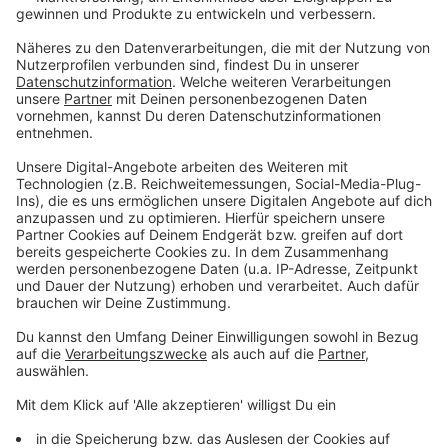
OÖ im Umtauschfieber