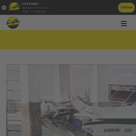
Life Radio
Öffnen
Life Radio GmbH & Co.KG
Gratis - in Google Play
Pettenbacher überleben Horrorunfall!